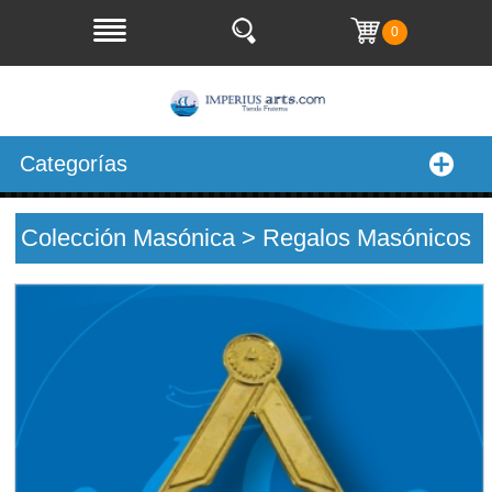
0
Categorías
Colección Masónica > Regalos Masónicos