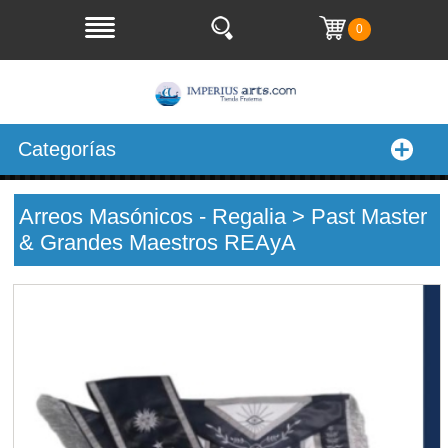
0
Categorías
Arreos Masónicos - Regalia > Past Master
& Grandes Maestros REAyA