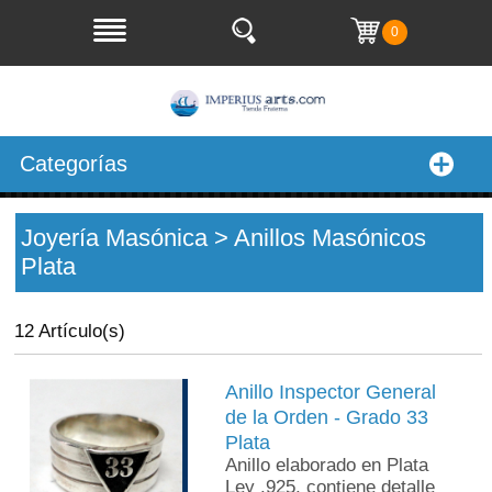
0
Categorías
Joyería Masónica > Anillos Masónicos
Plata
12 Artículo(s)
Anillo Inspector General
de la Orden - Grado 33
Plata
Anillo elaborado en Plata
Ley .925, contiene detalle