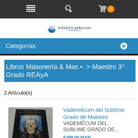
0
Categorías
Libros Masonería & Mas.•. > Maestro 3°
Grado REAyA
2 Artículo(s)
Vademécum del Sublime
Grado de Maestro
VADEMÉCUM DEL
SUBLIME GRADO DE...
$299.00 MXN