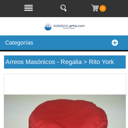
0
Categorías
Arreos Masónicos - Regalia > Rito York