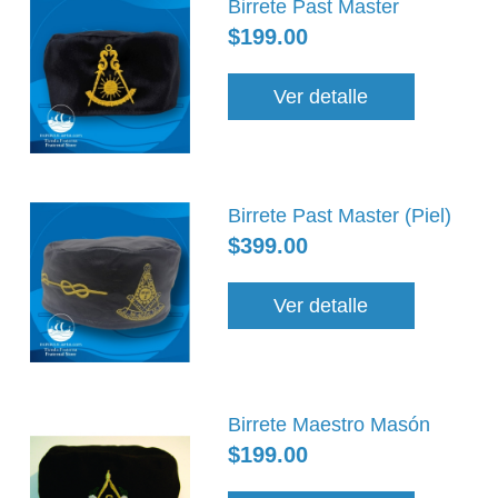
Birrete Past Master
$199.00
Ver detalle
Birrete Past Master (Piel)
$399.00
Ver detalle
Birrete Maestro Masón
$199.00