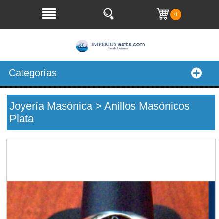
0
Categorías
Joyería Masónica > Anillos Masónicos
Plata