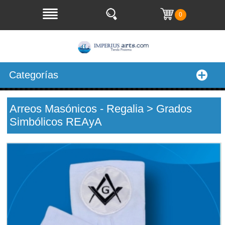
0
Categorías
Arreos Masónicos - Regalia > Grados
Simbólicos REAyA