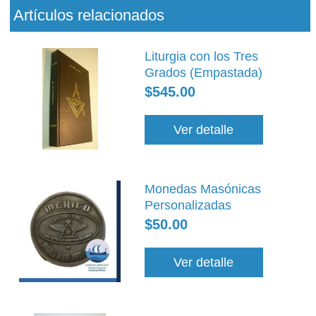
Artículos relacionados
Liturgia con los Tres
Grados (Empastada)
$545.00
Ver detalle
Monedas Masónicas
Personalizadas
$50.00
Ver detalle