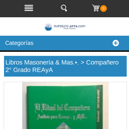
0
Categorías
Libros Masonería & Mas.•. > Compañero
2° Grado REAyA